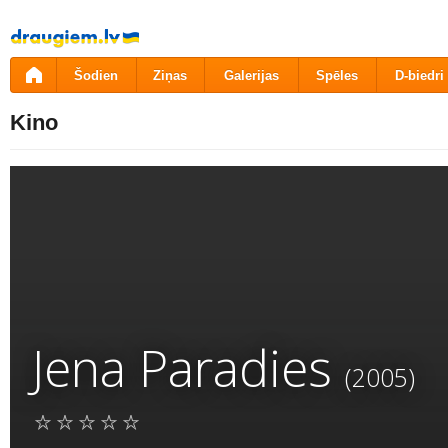
Pāriet
uz
saturu
Šodien
Ziņas
Galerijas
Spēles
D-biedri
Kino
Jena Paradies
(2005)