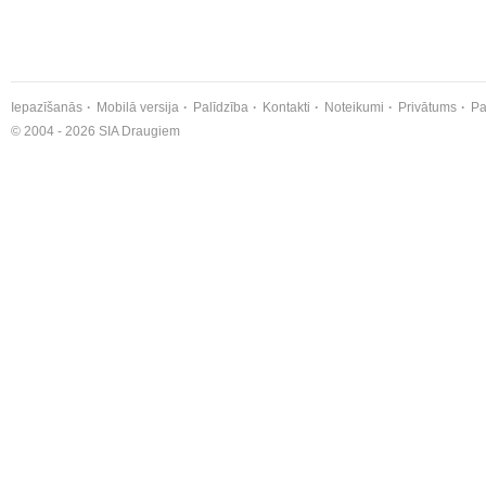
Iepazīšanās
Mobilā versija
Palīdzība
Kontakti
Noteikumi
Privātums
Pa
© 2004 - 2026 SIA Draugiem