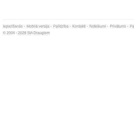
Iepazīšanās
Mobilā versija
Palīdzība
Kontakti
Noteikumi
Privātums
Pa
© 2004 - 2026 SIA Draugiem