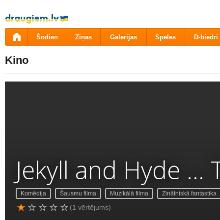
Pāriet
uz
saturu
Šodien
Ziņas
Galerijas
Spēles
D-biedri
Kino
Jekyll and Hyde ...
Komēdija
Šausmu filma
Muzikālā filma
Zinātniskā fantastika
(1 vērtējums)