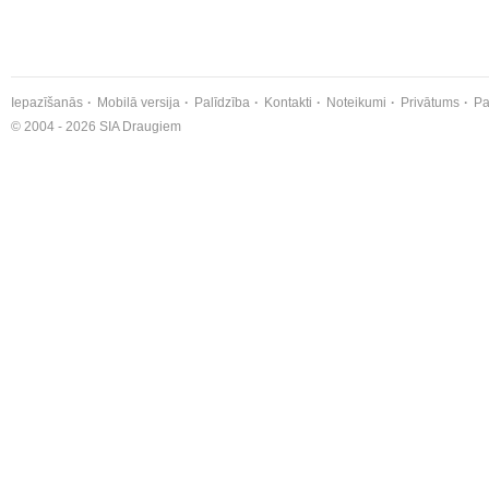
Iepazīšanās
Mobilā versija
Palīdzība
Kontakti
Noteikumi
Privātums
Pa
© 2004 - 2026 SIA Draugiem