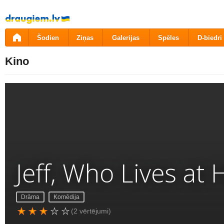
Pāriet
uz
saturu
Šodien
Ziņas
Galerijas
Spēles
D-biedri
Kino
Jeff, Who Lives at
Drāma
Komēdija
(2 vērtējumi)