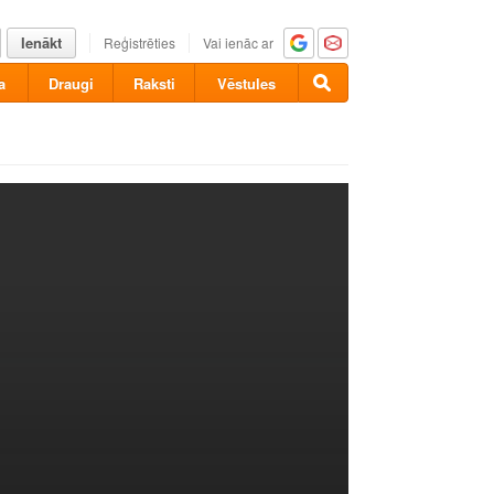
Ienākt
Reģistrēties
Vai ienāc ar
a
Draugi
Raksti
Vēstules