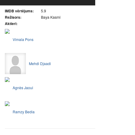
IMDB vērtējums:
5.9
Režisors:
Baya Kasmi
Aktieri:
Vimala Pons
Mehdi Djaadi
Agnès Jaoui
Ramzy Bedia