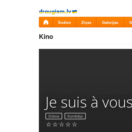
Pāriet
uz
saturu
Šodien
Ziņas
Galerijas
S
Kino
Je suis à vou
Drāma
Komēdija