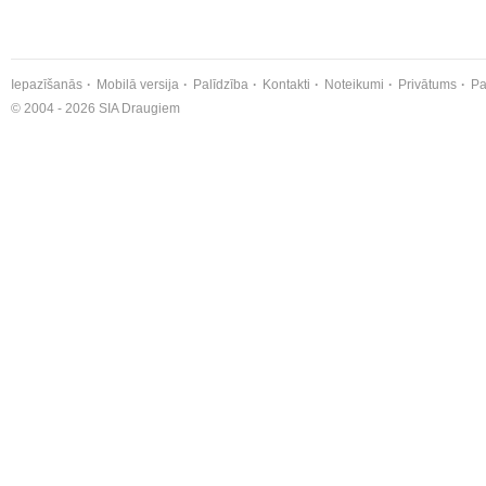
Iepazīšanās
Mobilā versija
Palīdzība
Kontakti
Noteikumi
Privātums
Pa
© 2004 - 2026 SIA Draugiem