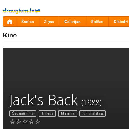
Pāriet
uz
saturu
Šodien
Ziņas
Galerijas
Spēles
D-biedri
Kino
Jack's Back
(1988)
Šausmu filma
Trilleris
Mistērija
Kriminālfilma