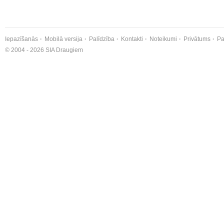
Iepazīšanās
Mobilā versija
Palīdzība
Kontakti
Noteikumi
Privātums
Pa
© 2004 - 2026 SIA Draugiem