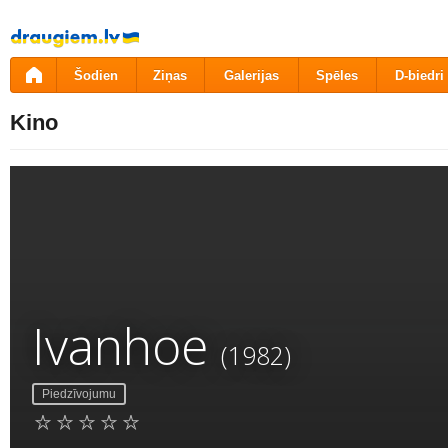
Pāriet
uz
saturu
Šodien
Ziņas
Galerijas
Spēles
D-biedri
Kino
Ivanhoe
(1982)
Piedzīvojumu