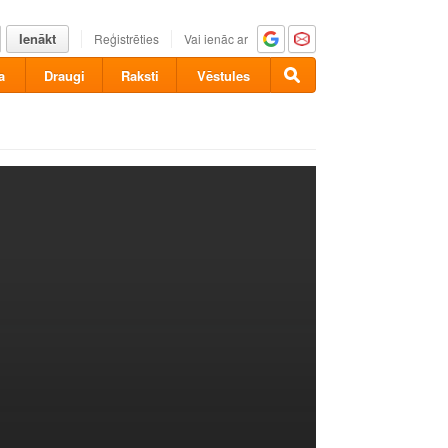
Ienākt
Reģistrēties
Vai ienāc ar
a
Draugi
Raksti
Vēstules