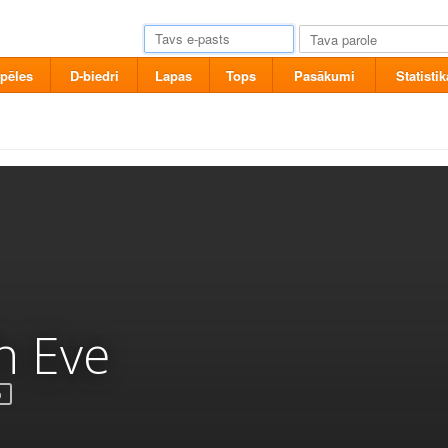
pēles
D-biedri
Lapas
Tops
Pasākumi
Statistik
th Eve
o