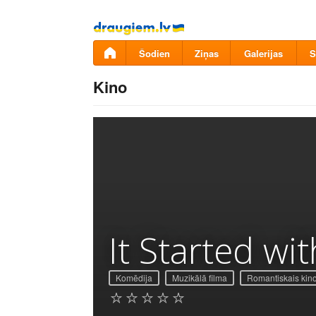
Pāriet
uz
saturu
Šodien
Ziņas
Galerijas
S
Kino
It Started wi
Komēdija
Muzikālā filma
Romantiskais kin