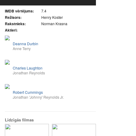
IMDB vērtējums:
7.4
Režisors:
Henry Koster
Rakstnieks:
Norman Krasna
Aktieri:
Deanna Durbin
Anne Terry
Charles Laughton
Jonathan Reynolds
Robert Cummings
Jonathan 'Johnny' Reynolds Jr.
Līdzīgās filmas