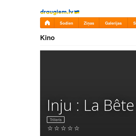
Pāriet
uz
saturu
Šodien
Ziņas
Galerijas
S
Kino
Inju : La Bêt
Trilleris