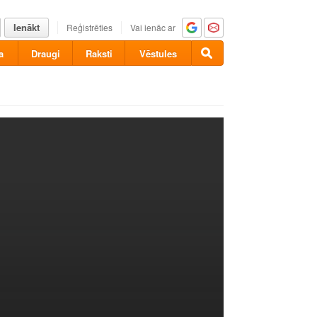
Ienākt
Reģistrēties
Vai ienāc ar
a
Draugi
Raksti
Vēstules