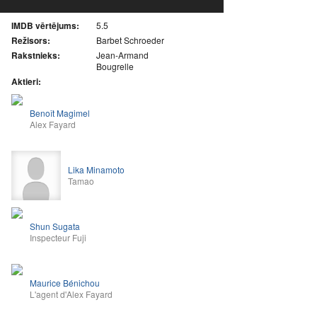
IMDB vērtējums:
5.5
Režisors:
Barbet Schroeder
Rakstnieks:
Jean-Armand
Bougrelle
Aktieri:
Benoît Magimel
Alex Fayard
Lika Minamoto
Tamao
Shun Sugata
Inspecteur Fuji
Maurice Bénichou
L'agent d'Alex Fayard