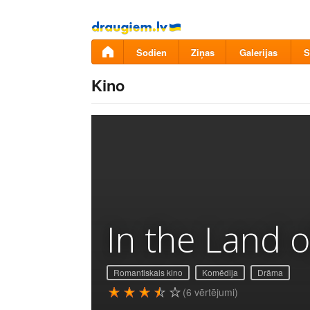
Pāriet
uz
saturu
Šodien
Ziņas
Galerijas
S
Kino
In the Land
Romantiskais kino
Komēdija
Drāma
(6 vērtējumi)