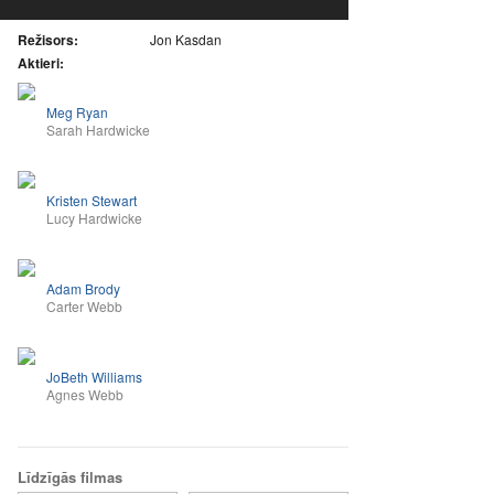
Režisors:
Jon Kasdan
Aktieri:
Meg Ryan
Sarah Hardwicke
Kristen Stewart
Lucy Hardwicke
Adam Brody
Carter Webb
JoBeth Williams
Agnes Webb
Līdzīgās filmas