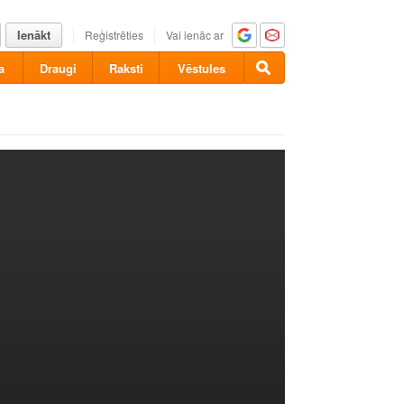
Ienākt
Reģistrēties
Vai ienāc ar
a
Draugi
Raksti
Vēstules