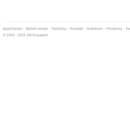
Iepazīšanās
Mobilā versija
Palīdzība
Kontakti
Noteikumi
Privātums
Pa
© 2004 - 2026 SIA Draugiem