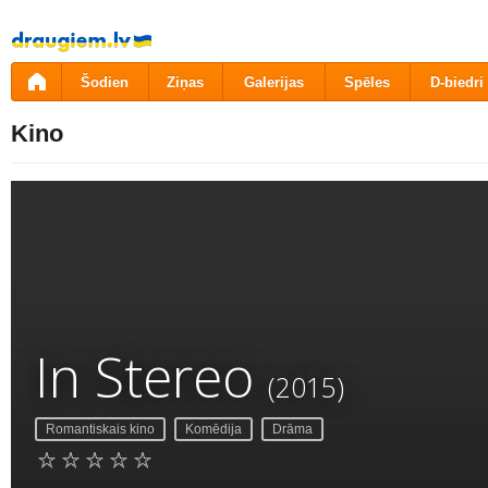
Pāriet
uz
saturu
Šodien
Ziņas
Galerijas
Spēles
D-biedri
Kino
In Stereo
(2015)
Romantiskais kino
Komēdija
Drāma