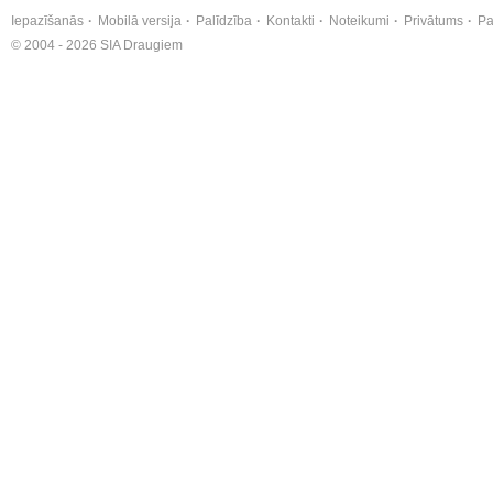
Iepazīšanās
Mobilā versija
Palīdzība
Kontakti
Noteikumi
Privātums
Pa
© 2004 - 2026 SIA Draugiem