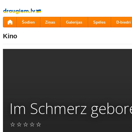
Pāriet
uz
saturu
Šodien
Ziņas
Galerijas
Spēles
D-biedri
Kino
Im Schmerz gebor