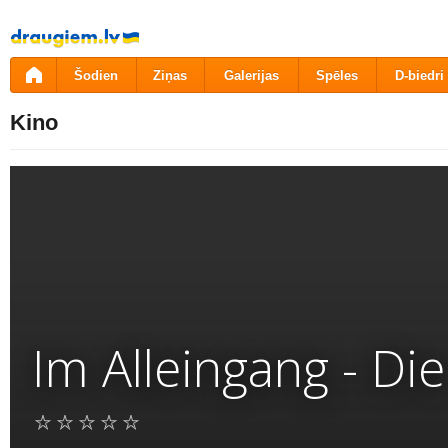
Pāriet
uz
saturu
Šodien
Ziņas
Galerijas
Spēles
D-biedri
Kino
Im Alleingang - Di