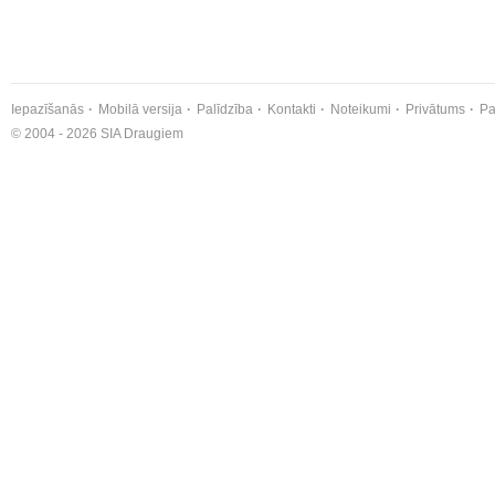
Iepazīšanās
Mobilā versija
Palīdzība
Kontakti
Noteikumi
Privātums
Pa
© 2004 - 2026 SIA Draugiem