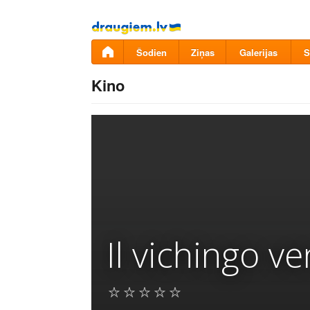
Pāriet
uz
saturu
Šodien
Ziņas
Galerijas
S
Kino
Il vichingo v