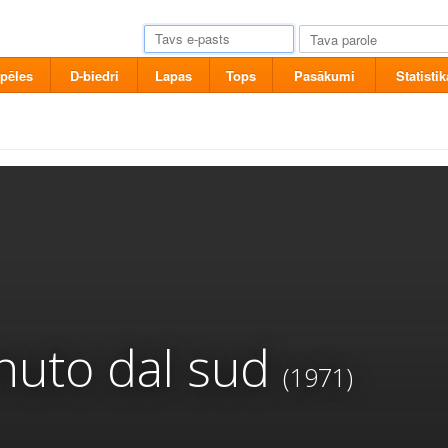
pēles
D-biedri
Lapas
Tops
Pasākumi
Statistik
enuto dal sud
(1971)