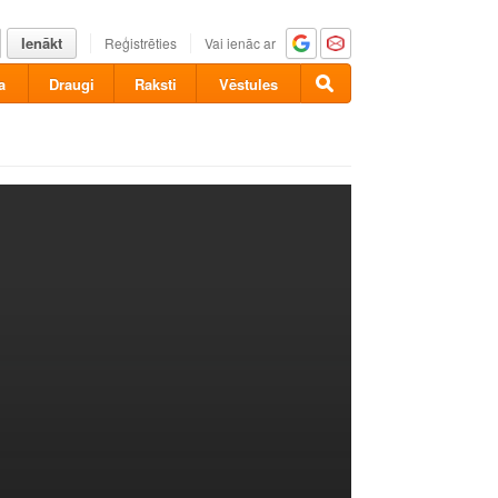
Ienākt
Reģistrēties
Vai ienāc ar
a
Draugi
Raksti
Vēstules