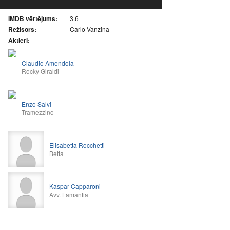
IMDB vērtējums:
3.6
Režisors:
Carlo Vanzina
Aktieri:
Claudio Amendola
Rocky Giraldi
Enzo Salvi
Tramezzino
Elisabetta Rocchetti
Betta
Kaspar Capparoni
Avv. Lamantia