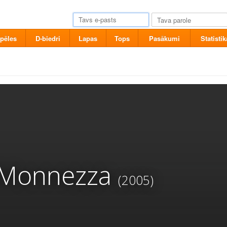
pēles
D-biedri
Lapas
Tops
Pasākumi
Statistik
l Monnezza
(2005)