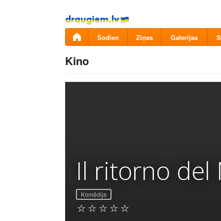
Pāriet
uz
saturu
Šodien
Ziņas
Galerijas
S
Kino
Il ritorno de
Komēdija