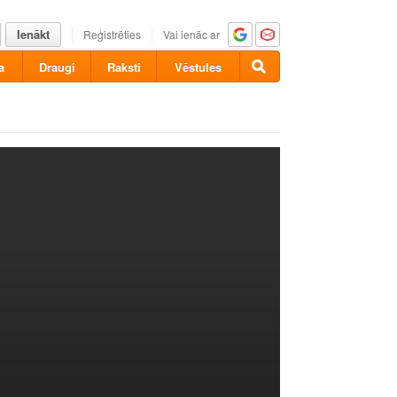
Ienākt
Reģistrēties
Vai ienāc ar
a
Draugi
Raksti
Vēstules