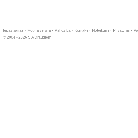
Iepazīšanās
Mobilā versija
Palīdzība
Kontakti
Noteikumi
Privātums
Pa
© 2004 - 2026 SIA Draugiem