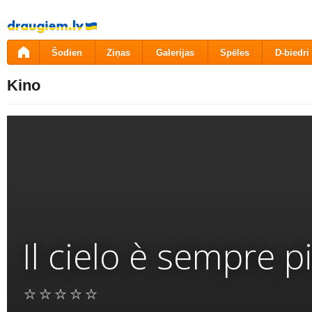
Pāriet
uz
saturu
Šodien
Ziņas
Galerijas
Spēles
D-biedri
Kino
Il cielo è sempre p