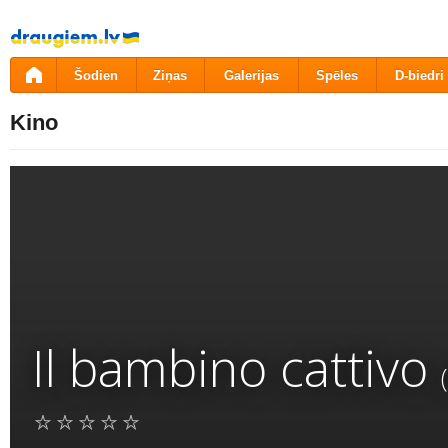
Pāriet
uz
saturu
Šodien
Ziņas
Galerijas
Spēles
D-biedri
Kino
Il bambino cattivo