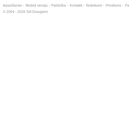
Iepazīšanās
Mobilā versija
Palīdzība
Kontakti
Noteikumi
Privātums
Pa
© 2004 - 2026 SIA Draugiem