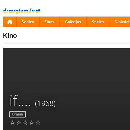
Pāriet
uz
saturu
Šodien
Ziņas
Galerijas
Spēles
D-biedri
Kino
if....
(1968)
Drāma