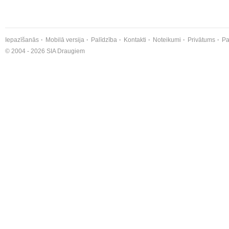
Iepazīšanās
Mobilā versija
Palīdzība
Kontakti
Noteikumi
Privātums
Pa
© 2004 - 2026 SIA Draugiem