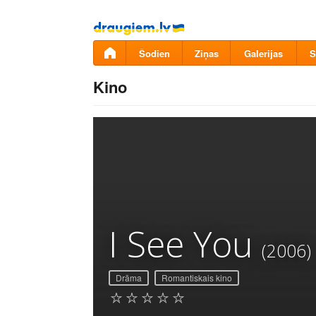
Pāriet
uz
saturu
Šodien
Ziņas
Galerijas
S
Kino
I See You
(2006)
Drāma
Romantiskais kino