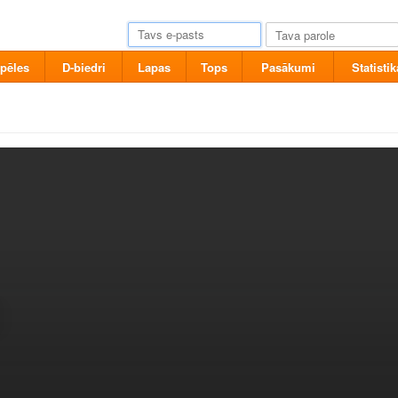
pēles
D-biedri
Lapas
Tops
Pasākumi
Statistik