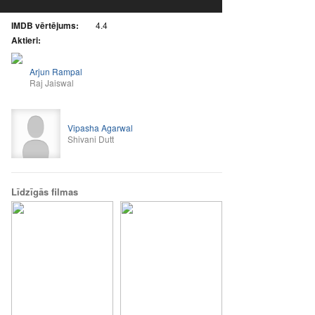
IMDB vērtējums:
4.4
Aktieri:
Arjun Rampal
Raj Jaiswal
Vipasha Agarwal
Shivani Dutt
Līdzīgās filmas