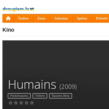
Pāriet
uz
saturu
Šodien
Ziņas
Galerijas
Spēles
D-biedri
Kino
Humains
(2009)
Piedzīvojumu
Trilleris
Šausmu filma