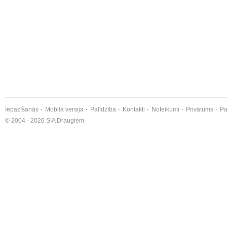
Iepazīšanās
Mobilā versija
Palīdzība
Kontakti
Noteikumi
Privātums
Pa
© 2004 - 2026 SIA Draugiem