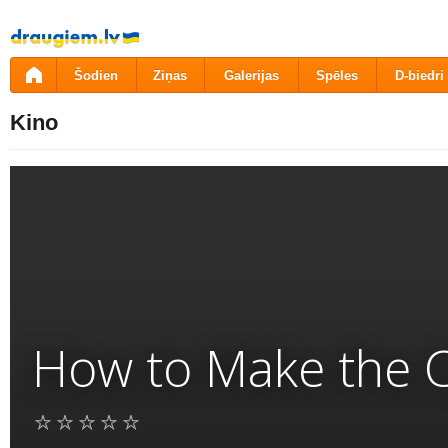
Pāriet
uz
saturu
Šodien
Ziņas
Galerijas
Spēles
D-biedri
Kino
How to Make the 