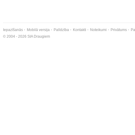
Iepazīšanās
Mobilā versija
Palīdzība
Kontakti
Noteikumi
Privātums
Pa
© 2004 - 2026 SIA Draugiem