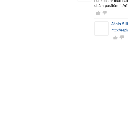
būt kopā ar materiāl
otrām pusītēm``. Arī 
Jānis Sil
http://repl