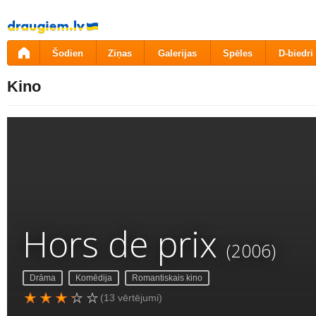
Pāriet
uz
saturu
Šodien
Ziņas
Galerijas
Spēles
D-biedri
Kino
Hors de prix
(2006)
Drāma
Komēdija
Romantiskais kino
(13 vērtējumi)