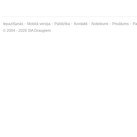
Iepazīšanās
Mobilā versija
Palīdzība
Kontakti
Noteikumi
Privātums
Pa
© 2004 - 2026 SIA Draugiem