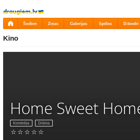
Pāriet
uz
saturu
Šodien
Ziņas
Galerijas
Spēles
D-biedri
Kino
Home Sweet Hom
Komēdija
Drāma