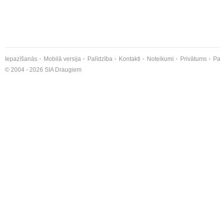
Iepazīšanās
Mobilā versija
Palīdzība
Kontakti
Noteikumi
Privātums
Pa
© 2004 - 2026 SIA Draugiem