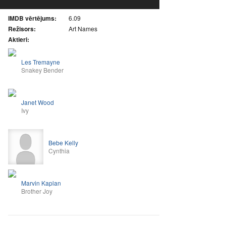
IMDB vērtējums:
6.09
Režisors:
Art Names
Aktieri:
Les Tremayne
Snakey Bender
Janet Wood
Ivy
Bebe Kelly
Cynthia
Marvin Kaplan
Brother Joy