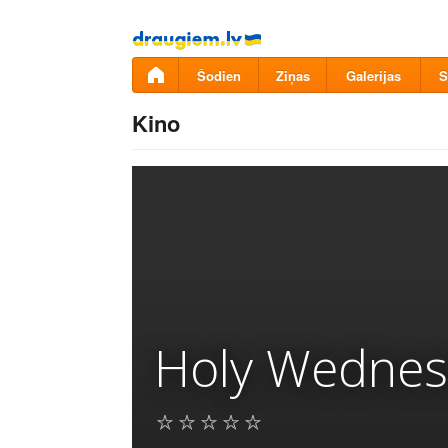
Pāriet
uz
saturu
Šodien
Ziņas
Galerijas
S
Kino
Holy Wednes