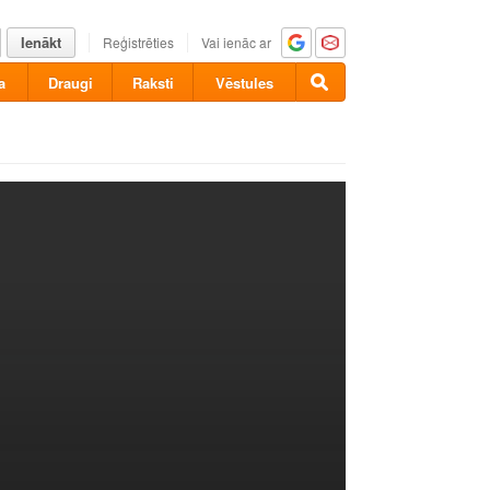
Ienākt
Reģistrēties
Vai ienāc ar
a
Draugi
Raksti
Vēstules