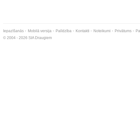
Iepazīšanās
Mobilā versija
Palīdzība
Kontakti
Noteikumi
Privātums
Pa
© 2004 - 2026 SIA Draugiem