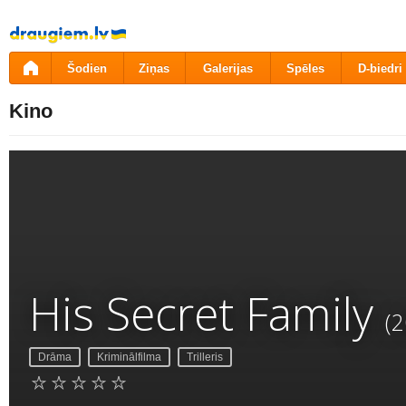
Pāriet
uz
saturu
Šodien
Ziņas
Galerijas
Spēles
D-biedri
Kino
His Secret Family
(2
Drāma
Kriminālfilma
Trilleris