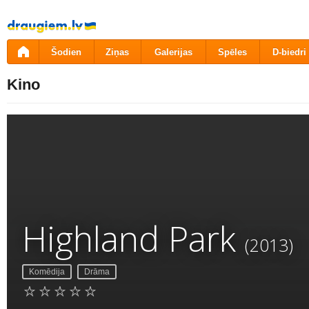
Pāriet
uz
saturu
Šodien
Ziņas
Galerijas
Spēles
D-biedri
Kino
Highland Park
(2013)
Komēdija
Drāma