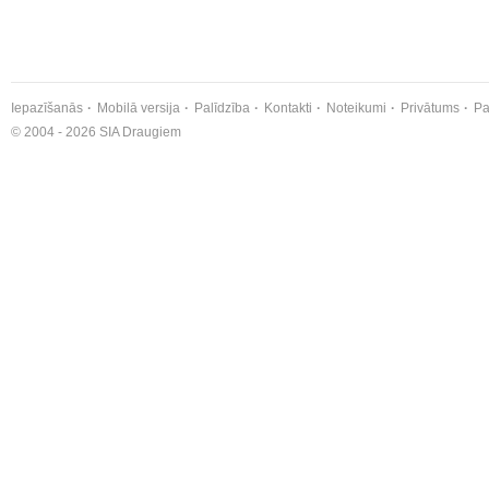
Iepazīšanās
Mobilā versija
Palīdzība
Kontakti
Noteikumi
Privātums
Pa
© 2004 - 2026 SIA Draugiem