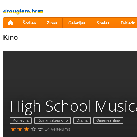
Pāriet
uz
saturu
Šodien
Ziņas
Galerijas
Spēles
D-biedri
Kino
High School Musica
Komēdija
Romantiskais kino
Drāma
Ģimenes filma
(14 vērtējumi)