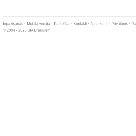
Iepazīšanās
Mobilā versija
Palīdzība
Kontakti
Noteikumi
Privātums
Pa
© 2004 - 2026 SIA Draugiem