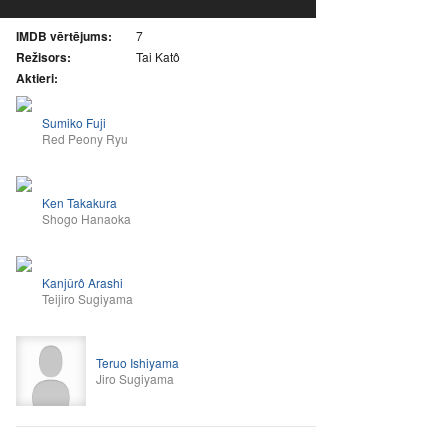
IMDB vērtējums:
7
Režisors:
Tai Katô
Aktieri:
Sumiko Fuji
Red Peony Ryu
Ken Takakura
Shogo Hanaoka
Kanjûrô Arashi
Teijiro Sugiyama
Teruo Ishiyama
Jiro Sugiyama