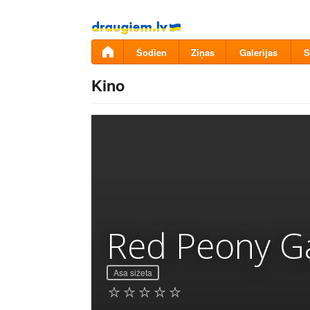
Pāriet
uz
saturu
Šodien
Ziņas
Galerijas
S
Kino
Red Peony G
Asa sižeta