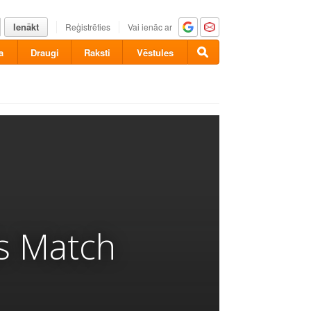
Ienākt
Reģistrēties
Vai ienāc ar
a
Draugi
Raksti
Vēstules
s Match