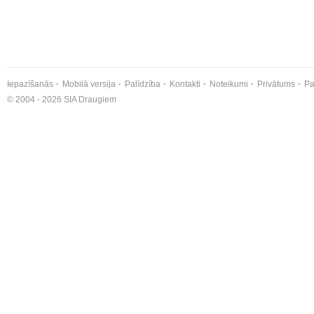
Iepazīšanās
Mobilā versija
Palīdzība
Kontakti
Noteikumi
Privātums
Pa
© 2004 - 2026 SIA Draugiem