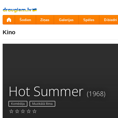
Pāriet
uz
saturu
Šodien
Ziņas
Galerijas
Spēles
D-biedri
Kino
Hot Summer
(1968)
Komēdija
Muzikālā filma