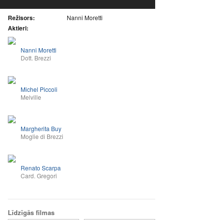
Režisors:
Nanni Moretti
Aktieri:
Nanni Moretti
Dott. Brezzi
Michel Piccoli
Melville
Margherita Buy
Moglie di Brezzi
Renato Scarpa
Card. Gregori
Līdzīgās filmas