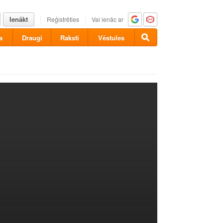
Ienākt
Reģistrēties
Vai ienāc ar
a
Draugi
Raksti
Vēstules