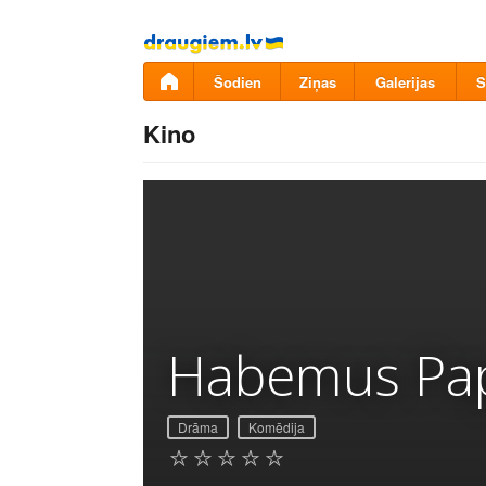
Pāriet
uz
saturu
Šodien
Ziņas
Galerijas
S
Kino
Habemus Pa
Drāma
Komēdija