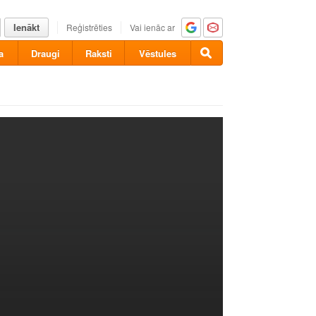
Ienākt
Reģistrēties
Vai ienāc ar
a
Draugi
Raksti
Vēstules