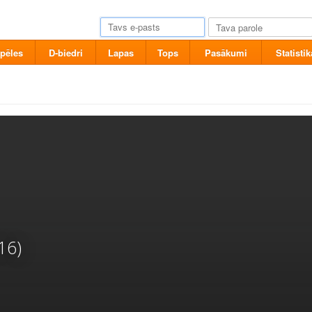
pēles
D-biedri
Lapas
Tops
Pasākumi
Statistik
16)