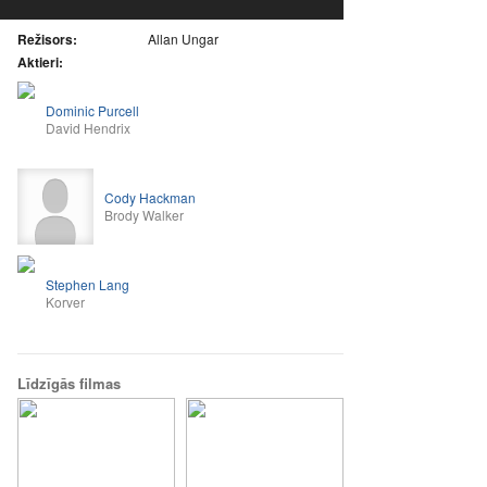
Režisors:
Allan Ungar
Aktieri:
Dominic Purcell
David Hendrix
Cody Hackman
Brody Walker
Stephen Lang
Korver
Līdzīgās filmas