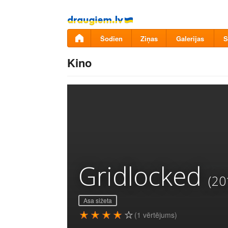
Pāriet
uz
saturu
Šodien
Ziņas
Galerijas
S
Kino
Gridlocked
(20
Asa sižeta
(1 vērtējums)