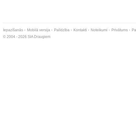
Iepazīšanās
Mobilā versija
Palīdzība
Kontakti
Noteikumi
Privātums
Pa
© 2004 - 2026 SIA Draugiem