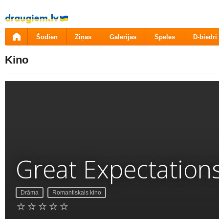
Pāriet
uz
saturu
Šodien
Ziņas
Galerijas
Spēles
D-biedri
Kino
Great Expectation
Drāma
Romantiskais kino