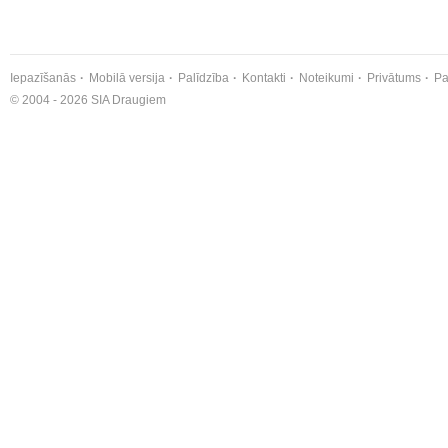
Iepazīšanās
Mobilā versija
Palīdzība
Kontakti
Noteikumi
Privātums
Pa
© 2004 - 2026 SIA Draugiem