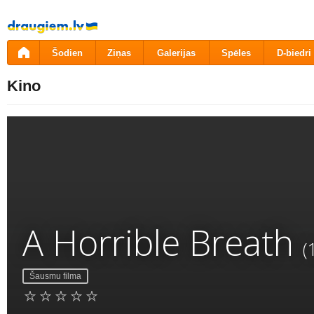
Pāriet
uz
saturu
Šodien
Ziņas
Galerijas
Spēles
D-biedri
Kino
A Horrible Breath
(
Šausmu filma