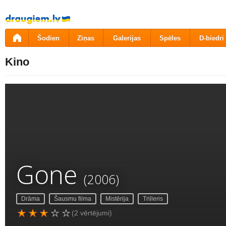
Pāriet
uz
saturu
Šodien
Ziņas
Galerijas
Spēles
D-biedri
Kino
Gone
(2006)
Drāma
Šausmu filma
Mistērija
Trilleris
(2 vērtējumi)