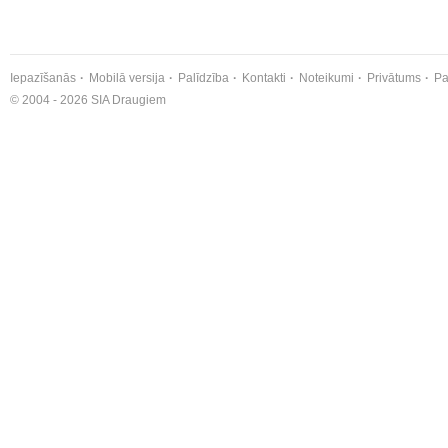
Iepazīšanās
Mobilā versija
Palīdzība
Kontakti
Noteikumi
Privātums
Pa
© 2004 - 2026 SIA Draugiem