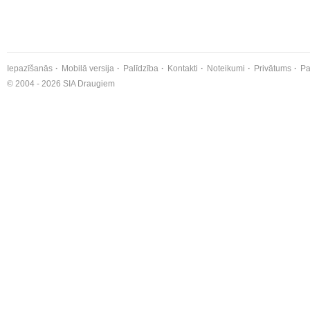
Iepazīšanās
Mobilā versija
Palīdzība
Kontakti
Noteikumi
Privātums
Pa
© 2004 - 2026 SIA Draugiem