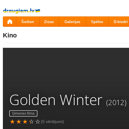
Pāriet
uz
saturu
Šodien
Ziņas
Galerijas
Spēles
D-biedri
Kino
Golden Winter
(2012)
Ģimenes filma
(5 vērtējumi)