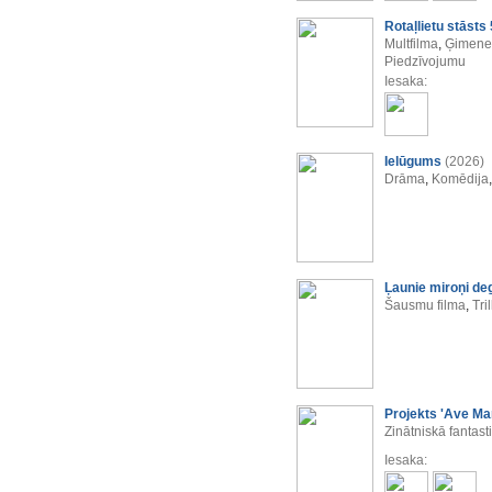
Rotaļlietu stāsts 
Multfilma
,
Ģimenes
Piedzīvojumu
Iesaka:
Ielūgums
(2026)
Drāma
,
Komēdija
Ļaunie miroņi de
Šausmu filma
,
Tril
Projekts 'Ave Mar
Zinātniskā fantast
Iesaka: