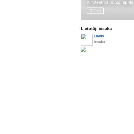
Kinoteātros no 22. aprīļa
Drāma
Lietotāji iesaka
Dāvis
Iesaka: