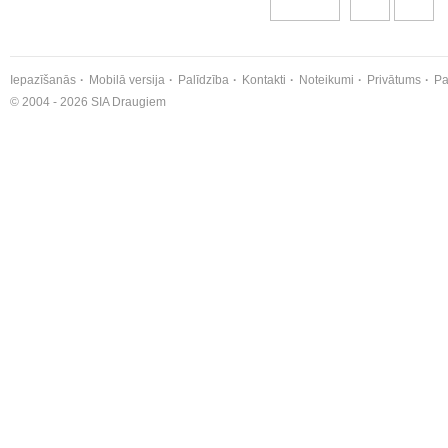
Iepazīšanās
Mobilā versija
Palīdzība
Kontakti
Noteikumi
Privātums
Pa
© 2004 - 2026 SIA Draugiem