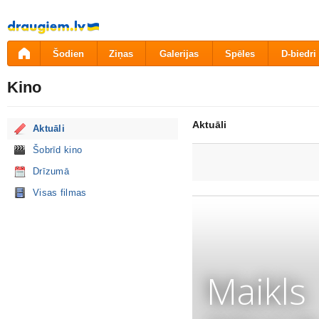
Pāriet
uz
saturu
Šodien
Ziņas
Galerijas
Spēles
D-biedri
Kino
Aktuāli
Aktuāli
Šobrīd kino
Drīzumā
Visas filmas
Maikls