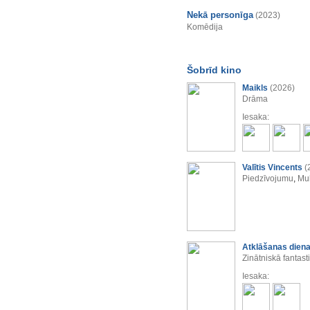
Nekā personīga
(2023)
Komēdija
Šobrīd kino
Maikls
(2026)
Drāma
Iesaka:
Valītis Vincents
(
Piedzīvojumu
,
Mul
Atklāšanas dien
Zinātniskā fantast
Iesaka: