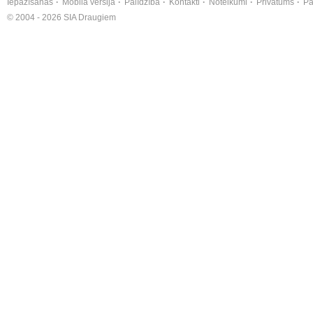
Iepazīšanās
Mobilā versija
Palīdzība
Kontakti
Noteikumi
Privātums
Pa
© 2004 - 2026 SIA Draugiem