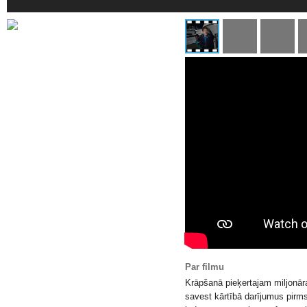
Par filmu
Krāpšanā pieķertajam miljonā
savest kārtībā darījumus pir