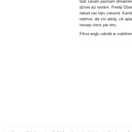
lūdz savam paziņam afroameri
dzīvei aiz restēm. Pretēji Dž
nekad nav bijis cietumā. Kamē
nebrīvē, abi vīri atklāj, cik a
tostarp viens par otru.
Filma angļu valodā ar subtitrie