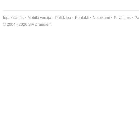
Iepazīšanās
Mobilā versija
Palīdzība
Kontakti
Noteikumi
Privātums
Pa
© 2004 - 2026 SIA Draugiem