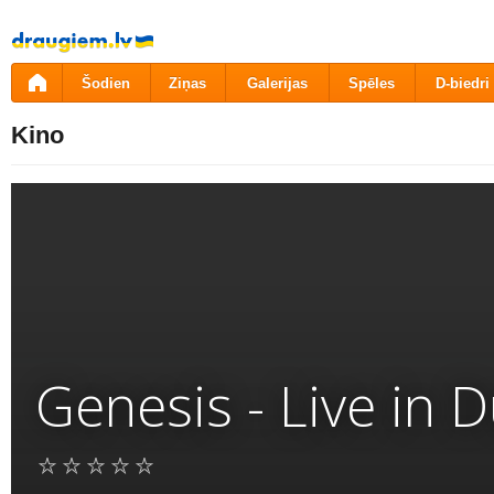
Pāriet
uz
saturu
Šodien
Ziņas
Galerijas
Spēles
D-biedri
Kino
Genesis - Live in 