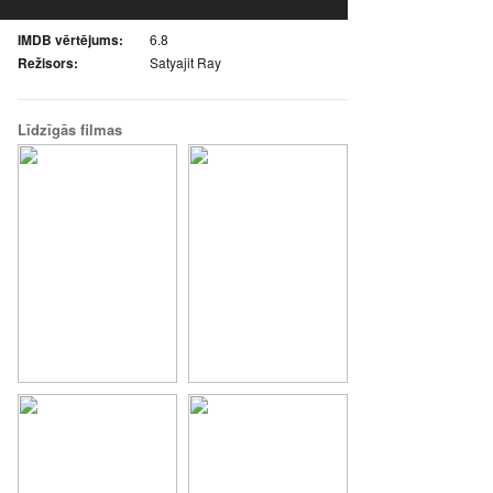
IMDB vērtējums:
6.8
Režisors:
Satyajit Ray
Līdzīgās filmas