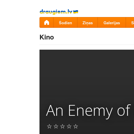
Pāriet
uz
saturu
Šodien
Ziņas
Galerijas
S
Kino
An Enemy of 