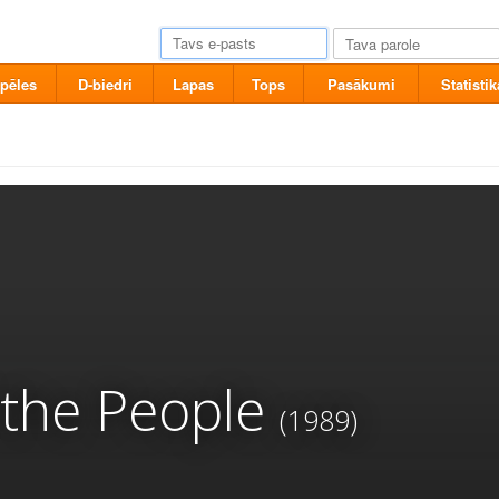
pēles
D-biedri
Lapas
Tops
Pasākumi
Statistik
the People
(1989)