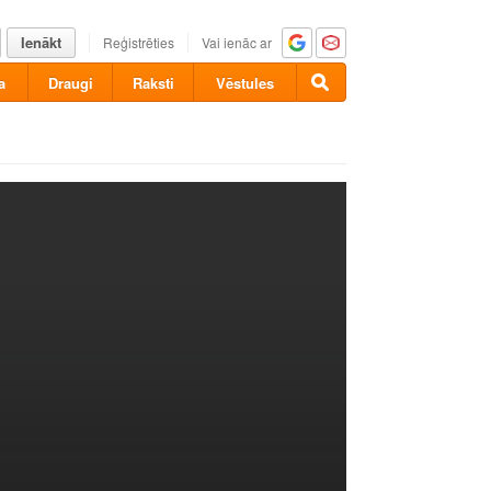
Ienākt
Reģistrēties
Vai ienāc ar
a
Draugi
Raksti
Vēstules