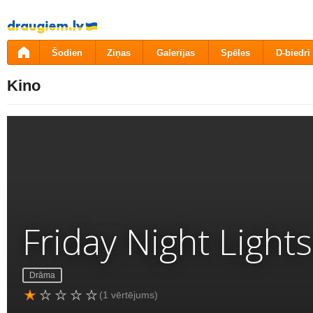
Pāriet
uz
saturu
Šodien
Ziņas
Galerijas
Spēles
D-biedri
Kino
Friday Night Lights
Drāma
(1 vērtējums)