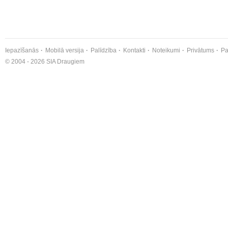
Iepazīšanās
Mobilā versija
Palīdzība
Kontakti
Noteikumi
Privātums
Pa
© 2004 - 2026 SIA Draugiem