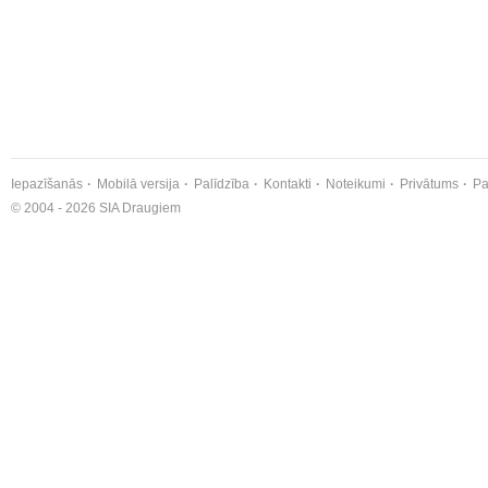
Iepazīšanās
Mobilā versija
Palīdzība
Kontakti
Noteikumi
Privātums
Pa
© 2004 - 2026 SIA Draugiem