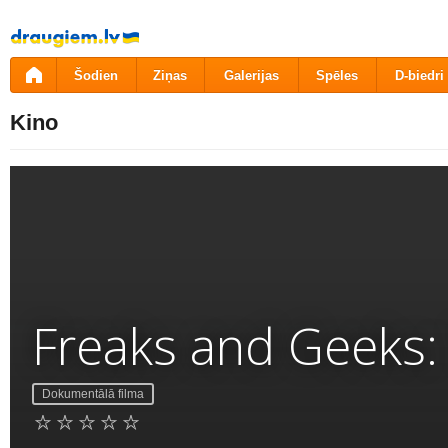
Pāriet
uz
saturu
Šodien
Ziņas
Galerijas
Spēles
D-biedri
Kino
Freaks and Geeks
Dokumentālā filma