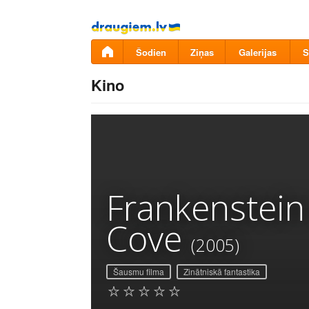
Pāriet
uz
saturu
Šodien
Ziņas
Galerijas
S
Kino
Frankenstein
Cove
(2005)
Šausmu filma
Zinātniskā fantastika