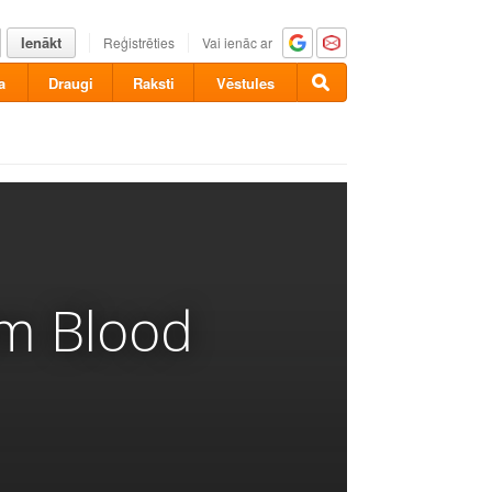
Ienākt
Reģistrēties
Vai ienāc ar
a
Draugi
Raksti
Vēstules
om Blood