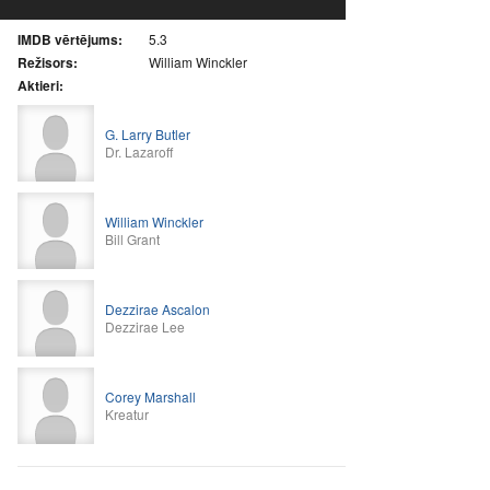
IMDB vērtējums:
5.3
Režisors:
William Winckler
Aktieri:
G. Larry Butler
Dr. Lazaroff
William Winckler
Bill Grant
Dezzirae Ascalon
Dezzirae Lee
Corey Marshall
Kreatur