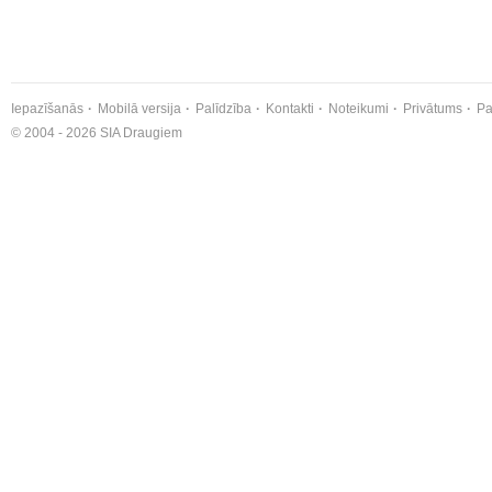
Iepazīšanās
Mobilā versija
Palīdzība
Kontakti
Noteikumi
Privātums
Pa
© 2004 - 2026 SIA Draugiem