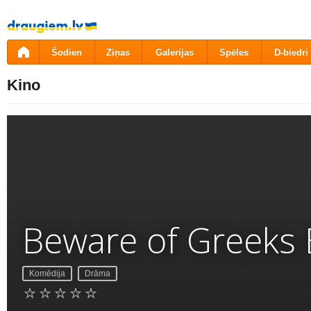
Pāriet
uz
saturu
Šodien
Ziņas
Galerijas
Spēles
D-biedri
Kino
Beware of Greeks 
Komēdija
Drāma