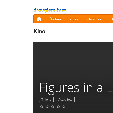
Pāriet
uz
saturu
Šodien
Ziņas
Galerijas
S
Kino
Figures in a
Trilleris
Asa sižeta