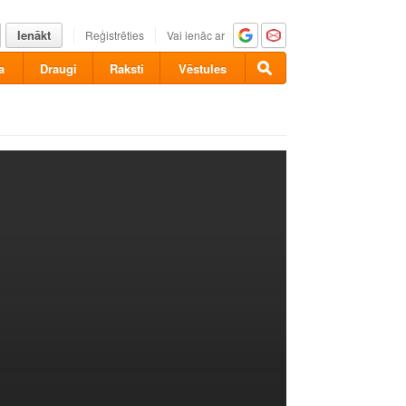
Ienākt
Reģistrēties
Vai ienāc ar
a
Draugi
Raksti
Vēstules