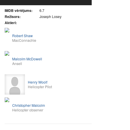
IMDB vērtējums:
6.7
Režisors:
Joseph Losey
Aktieri:
Robert Shaw
MacConnachie
Malcolm McDowell
Ansell
Henry Woolf
Helicopter Pilot
Christopher Malcolm
Helicopter observer