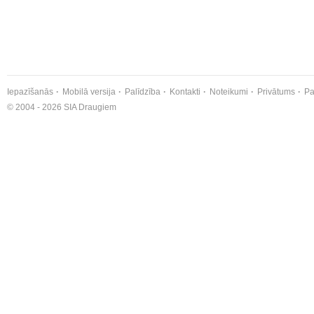
Iepazīšanās
Mobilā versija
Palīdzība
Kontakti
Noteikumi
Privātums
Pa
© 2004 - 2026 SIA Draugiem