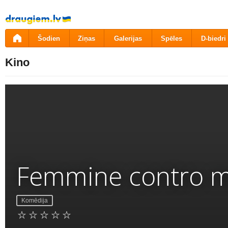
Pāriet
uz
saturu
Šodien
Ziņas
Galerijas
Spēles
D-biedri
Kino
Femmine contro m
Komēdija