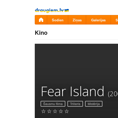
Pāriet
uz
saturu
Šodien
Ziņas
Galerijas
S
Kino
Fear Island
(20
Šausmu filma
Trilleris
Mistērija