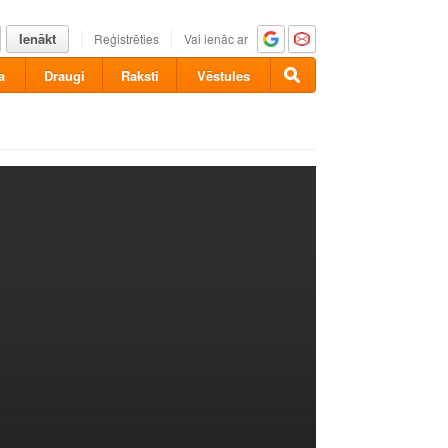
Ienākt
Reģistrēties
Vai ienāc ar
a
Draugi
Raksti
Vēstules