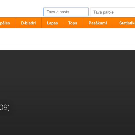
pēles
D-biedri
Lapas
Tops
Pasākumi
Statistik
09)