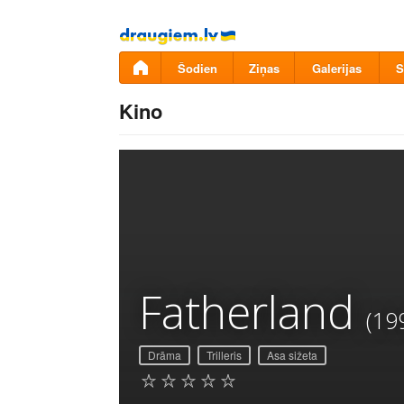
Pāriet
uz
saturu
Šodien
Ziņas
Galerijas
S
Kino
Fatherland
(19
Drāma
Trilleris
Asa sižeta