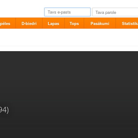
pēles
D-biedri
Lapas
Tops
Pasākumi
Statistik
94)