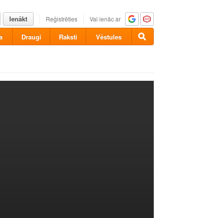
Ienākt
Reģistrēties
Vai ienāc ar
a
Draugi
Raksti
Vēstules