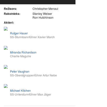
Režisors:
Christopher Menaul
Rakstnieks:
Stanley Weiser
Ron Hutchinson
Aktieri:
Rutger Hauer
SS-Sturmbannführer Xavier March
Miranda Richardson
Charlie Maguire
Peter Vaughan
SS-Oberstgruppenführer Artur Nebe
Michael Kitchen
SS-Untersturmführer Max Jäger