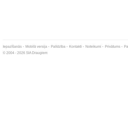
Iepazīšanās
Mobilā versija
Palīdzība
Kontakti
Noteikumi
Privātums
Pa
© 2004 - 2026 SIA Draugiem