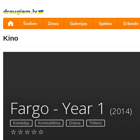
Pāriet
uz
saturu
Šodien
Ziņas
Galerijas
Spēles
D-biedri
Kino
Fargo - Year 1
(2014)
Komēdija
Kriminālfilma
Drāma
Trilleris