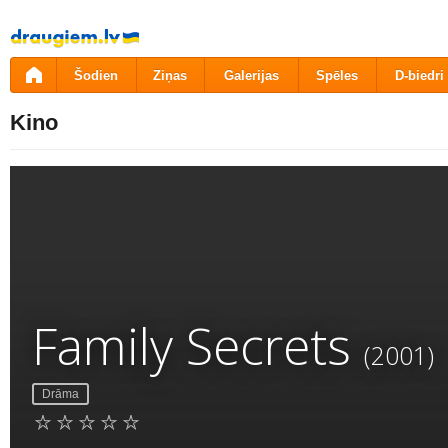
Pāriet
uz
saturu
Šodien
Ziņas
Galerijas
Spēles
D-biedri
Kino
Family Secrets
(2001)
Drāma