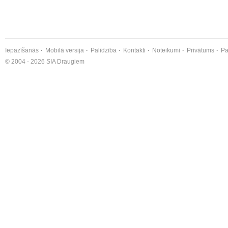
Iepazīšanās
Mobilā versija
Palīdzība
Kontakti
Noteikumi
Privātums
Pa
© 2004 - 2026 SIA Draugiem