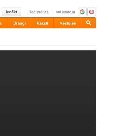
Ienākt
Reģistrēties
Vai ienāc ar
a
Draugi
Raksti
Vēstules