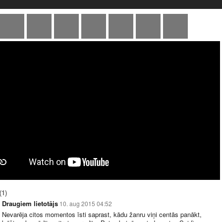
(1)
Draugiem lietotājs
10. aug 2015 04:52
Nevarēja citos momentos īsti saprast, kādu žanru viņi centās panākt,