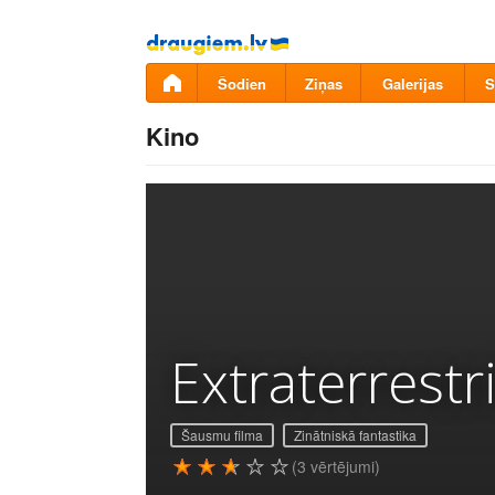
Pāriet
uz
saturu
Šodien
Ziņas
Galerijas
S
Kino
Extraterrestri
Šausmu filma
Zinātniskā fantastika
(3 vērtējumi)