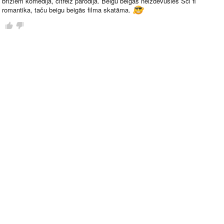
brīžiem komēdija, citreiz parodija. Beigu beigās neizdevusies Sci fi
romantika, taču beigu beigās filma skatāma.