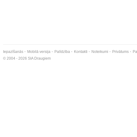
Iepazīšanās
Mobilā versija
Palīdzība
Kontakti
Noteikumi
Privātums
Pa
© 2004 - 2026 SIA Draugiem