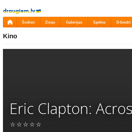
Pāriet
uz
saturu
Šodien
Ziņas
Galerijas
Spēles
D-biedri
Kino
Eric Clapton: Acro